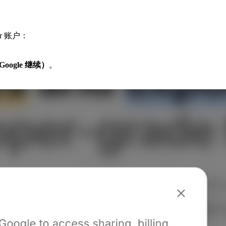
tor 账户：
用 Google 继续）
。