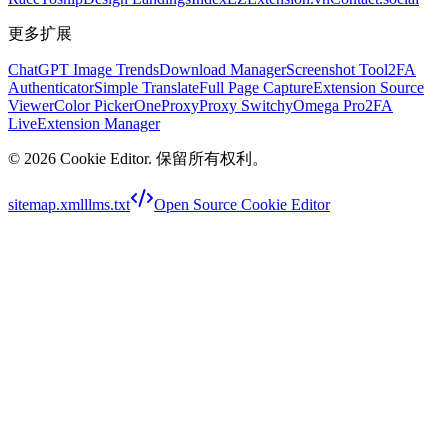
更多扩展
ChatGPT Image Trends
Download Manager
Screenshot Tool
2FA
Authenticator
Simple Translate
Full Page Capture
Extension Source
Viewer
Color Picker
OneProxy
Proxy SwitchyOmega Pro
2FA
Live
Extension Manager
©
2026
Cookie Editor
.
保留所有权利。
sitemap.xml
llms.txt
Open Source Cookie Editor