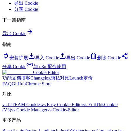
导出 Cookie
分享 Cookie
下一篇指南
导出 Cookie
指南
安装扩展
导入 Cookie
导出 Cookie
删除 Cookie
分享 Cookie
与 n8n 配合使用
Cookie Editor
功能
文档
博客
Changelog
隐私
对比
Launch
定价
FAQ
GitHub
Chrome Store
对比
vs
J2TEAM Cookies
vs
Easy Cookie Editor
vs
EditThisCookie
(V3)
vs
Cookie Manager
vs
Cookie-Editor
更多产品
RaceToship
Design Landings
IndexEZ
Extension.vn
Contact.social