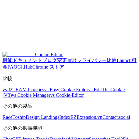
よりスマートなクッキー管理を始めよ
う
無料プラン。クレジットカード不要。いつでもアップグレー
ド可能。
Cookie Editor
無料で始める
料金を見る
機能
ドキュメント
ブログ
変更履歴
プライバシー
比較
Launch
料
金
FAQ
GitHub
Chrome ストア
比較
vs
J2TEAM Cookies
vs
Easy Cookie Editor
vs
EditThisCookie
(V3)
vs
Cookie Manager
vs
Cookie-Editor
その他の製品
RaceToship
Design Landings
IndexEZ
Extension.vn
Contact.social
その他の拡張機能