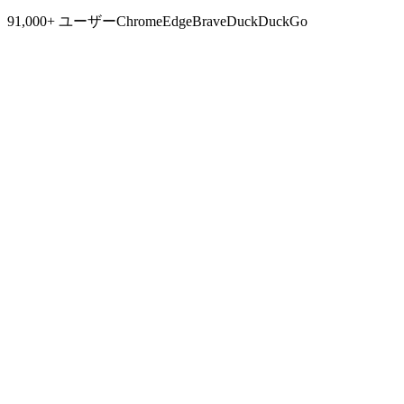
91,000+ ユーザー
Chrome
Edge
Brave
DuckDuckGo
機能
クッキー管理に必要なすべて
即座の編集から安全な共有まで — 開発者向けに、スケール
対応。
クッキー管理
開発者ファーストのクリーンなインターフェースで、任意の
タブのクッキーを表示、追加、編集、削除。
暗号化・復号